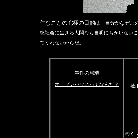
住むことの究極の目的
は、自分がなぜこ
統社会に生きる人間なら自明にちがいない
てくれないからだ。
事件の発端
オープンハウスってなんだ？
敷
・
・
・
・
あと