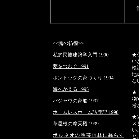
<<魂の彷徨>>
私的民族建築学入門 1990
★
い
夢をつむぐ 1991
検
地
ボントックの家づくり 1994
な
海へかえる 1995
★
物
バジャウの家船 1997
考
ホームレスホーム訪問記 1998
★
ス
草屋根の摩天楼 1999
い
ボルネオの熱帯雨林に暮らす
と