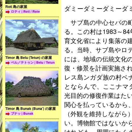
Roti 島の家屋
ダミーダミーダミーダ
ロティ | Roti / Rote
サブ島の中心セバの町
る。この村は1983～
育文化省により集落の
る。当時、サブ島やロ
には、地域の伝統文化
Timor 島 Belu (Tetun) の家屋
ベル／テトゥン | Belu / Tetun
復・修景を計画実施さ
レス島ンガダ族の村ベ
とならんで、ここナマ
光目的の修復作業はた
関心を払っているから
Timor 島 Bunak (Buna') の家屋
（外観を維持しながら
ブナッ | Bunak
い。博物館ではないか
けれども、周囲にたく