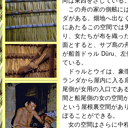
向は東西をさしている
この舟の家の側舷には
ダがある。畑地へ出な
にあたるこの空間では
り、女たちが布を織っ
面とすると、サブ島の
が船首ドゥル Düru、左
ている。
ドゥルとウイは、象徴
ランダから屋内に入る
尾側が女用の入口であ
間と船尾側の女の空間
という屋根裏空間があ
ぼることができる。
女の空間はさらに中程