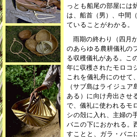
っとも船尾の部屋には
は、船首（男）、中間
ていることがわかる。
雨期の終わり（四月か
のあらゆる農耕儀礼の
る収穫儀礼がある。こ
年に収穫されたモロコ
これを儀礼舟にのせて
（サブ島はライジュア
ある）に向け舟出させ
で、儀礼に使われるモ
シの殻に入れ、主婦の
バニの下におかれる。
すことと、ガラ・バニ