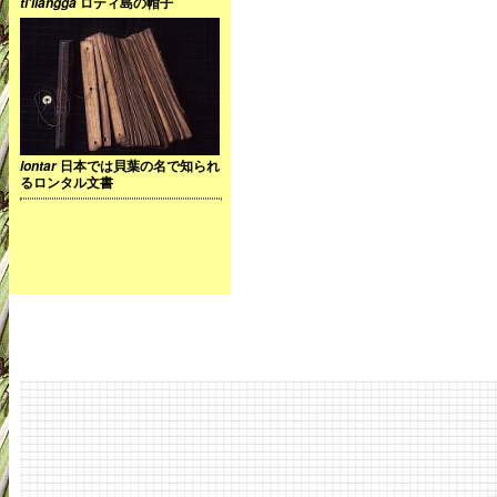
ロティ島の帽子
ti'ilangga
日本では貝葉の名で知られ
lontar
るロンタル文書