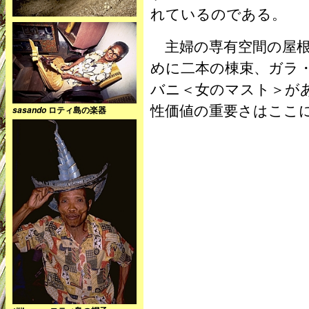
れているのである。
主婦の専有空間の屋根
めに二本の棟束、ガラ
バニ＜女のマスト＞が
性価値の重要さはここ
ロティ島の楽器
sasando