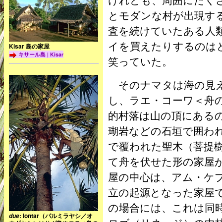
とモダンな村が出現す
査を続けていたある人
イを買えたりするのは
Kisar 島の家屋
キサール島 | Kisar
笑っていた。
そのナマタは海の見え
し、ラエ・コーワ＜舟
的村落は山の頂にある
瑚岩などの石垣で囲わ
で覆われた聖木（菩提
て舟を伏せた形の家屋
屋の中心は、アム・ケ
立の起源となった家屋
の場合には、これは同
: lontar（パルミラヤシ／オ
due