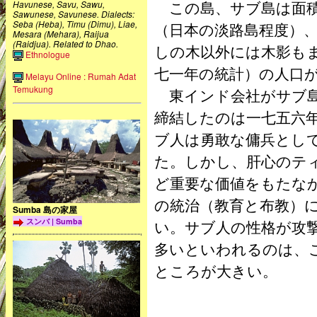
この島、サブ島は面積
Havunese, Savu, Sawu,
Sawunese, Savunese. Dialects:
Seba (Heba), Timu (Dimu), Liae,
（日本の淡路島程度）
Mesara (Mehara), Raijua
(Raidjua). Related to Dhao.
しの木以外には木影も
Ethnologue
七一年の統計）の人口
Melayu Online : Rumah Adat
Temukung
東インド会社がサブ島
締結したのは一七五六
ブ人は勇敢な傭兵とし
た。しかし、肝心のテ
ど重要な価値をもたな
の統治（教育と布教）
Sumba 島の家屋
スンバ | Sumba
い。サブ人の性格が攻
多いといわれるのは、
ところが大きい。