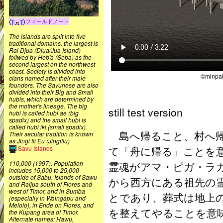
フィールドノート
The islands are split into five
traditional domains, the largest is
Rai Djua (Djua/Jua Island)
follwed by Heb'a (Seba) as the
second largest on the northwest
coast. Society is divided into
©minpak
clans named after their male
founders. The Savunese are also
divided into their Big and Small
hubis, which are determined by
the mother's lineage. The big
still test version
hubi is called hubi ae (big
spadix) and the small hubi is
called hubi iki (small spadix).
島へ帰ること、村へ帰
Their secular tradition is known
as Jingi tii Eu (Jingitiu)
て「舟に帰る」ことを
Savu Islands
110,000 (1997). Population
霊魂がアマ・ピガ・ラ
includes 15,000 to 25,000
outside of Sabu. Islands of Sawu
から西方にある祖先の
and Raijua south of Flores and
west of Timor, and in Sumba
とであり、葬式は地上
(especially in Waingapu and
Melolo), in Ende on Flores, and
を整えてやることを意
the Kupang area of Timor.
Alternate names: Hawu,