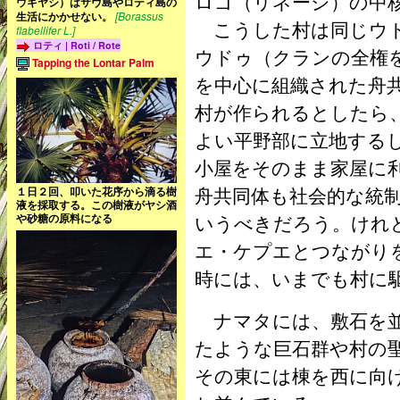
ロゴ（リネージ）の中
ウギヤシ）はサヴ島やロティ島の
生活にかかせない。
[Borassus
こうした村は同じウド
flabellifer L.]
ロティ | Roti / Rote
ウドゥ（クランの全権
Tapping the Lontar Palm
を中心に組織された舟
村が作られるとしたら
よい平野部に立地する
小屋をそのまま家屋に
舟共同体も社会的な統
１日２回、叩いた花序から滴る樹
液を採取する。この樹液がヤシ酒
いうべきだろう。けれ
や砂糖の原料になる
エ・ケプエとつながり
時には、いまでも村に
ナマタには、敷石を並
たような巨石群や村の
その東には棟を西に向