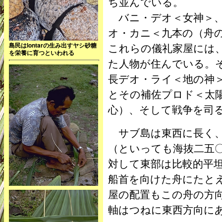
ち並んでいる。
バニ・デオ＜女神＞、
オ・カニ＜九本の（舟
これらの儀礼家屋には
島民はlontarの生み出すヤシ砂糖
を栄養に育つといわれる
た人物が住んでいる。
長デオ・ライ＜地の神
とその補佐プロド＜太
心）、そして戦争を司
サブ島は東西に長く、
（といっても海抜二五
対して東部は比較的平
船首を向けた舟にたと
屋の配置もこの舟の方
軸はつねに東西方向に